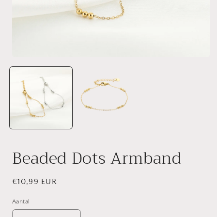
Media
1
openen
in
i
modaal
Beaded Dots Armband
Normale
€10,99 EUR
prijs
Aantal
Aantal