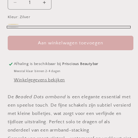
Aantal
Aantal
verlagen
verhogen
Kleur:
voor
Zilver
voor
Beaded
Beaded
Goud
Variant
Dots
Dots
Zilver
uitverkocht
Armband
Armband
Aan winkelwagen toevoegen
of
niet
beschikbaar
Afhaling is beschikbaar bij
Priscious Beautybar
Meestal klaar binnen 2-4 dagen
Winkelgegevens bekijken
De
Beaded Dots armband
is een elegante essential met
een speelse touch. De fijne schakels zijn subtiel versierd
met kleine bolletjes, wat zorgt voor een verfijnde en
tijdloze uitstraling. Perfect solo te dragen of als
onderdeel van een armband-stacking.