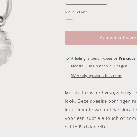
Aantal
Aantal
verlagen
verhogen
Kleur:
voor
Zilver
voor
Croissant
Croissant
Zilver
Hoops
Hoops
Goud
Variant
uitverkocht
Aan winkelwage
of
niet
Afhaling is beschikbaar bij
Priscious
beschikbaar
Meestal klaar binnen 2-4 dagen
Winkelgegevens bekijken
Met de
Croissant Hoops
voeg je
look. Deze speelse oorringen m
iedereen die van unieke sierad
voor een subtiele touch of com
echte Parisian vibe.