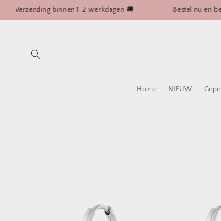
Meteen
rzending binnen 1-2 werkdagen 🚚
Bestel nu en betaal a
naar de
content
Home
NIEUW
Gepe
Ga direct naar
productinformatie