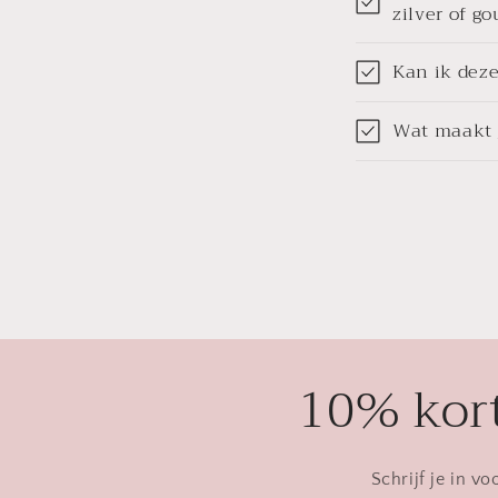
zilver of g
Kan ik deze
Wat maakt j
10% kort
Schrijf je in v