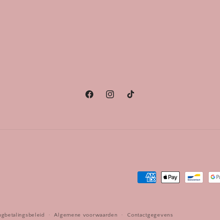
Facebook
Instagram
TikTok
Betaalmethoden
ugbetalingsbeleid
Algemene voorwaarden
Contactgegevens