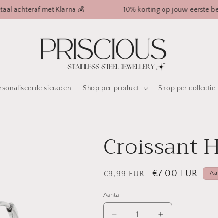
chteraf met Klarna 💰
10% korting op jouw eerste bestelling
rsonaliseerde sieraden
Shop per product
Shop per collectie
Croissant 
Normale
Aanbiedingspri
€7,00 EUR
€9,99 EUR
Aa
prijs
Aantal
Aantal