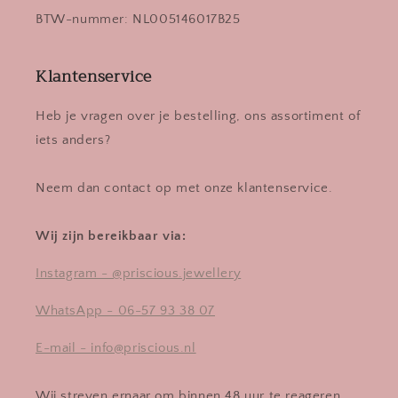
BTW-nummer: NL005146017B25
Klantenservice
Heb je vragen over je bestelling, ons assortiment of
iets anders?
Neem dan contact op met onze klantenservice.
Wij zijn bereikbaar via:
Instagram - @priscious.jewellery
WhatsApp - 06-57 93 38 07
E-mail - info@priscious.nl
Wij streven ernaar om binnen 48 uur te reageren.