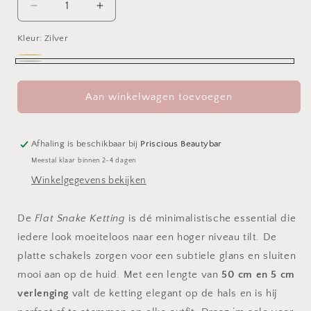
Aantal
Aantal
verlagen
verhogen
Kleur:
voor
Zilver
voor
Flat
Flat
Goud
Variant
Snake
Snake
Zilver
uitverkocht
Ketting
Ketting
Aan winkelwagen toevoegen
50
50
of
cm
cm
niet
beschikbaar
Afhaling is beschikbaar bij
Priscious Beautybar
Meestal klaar binnen 2-4 dagen
Winkelgegevens bekijken
De
Flat Snake Ketting
is dé minimalistische essential die
iedere look moeiteloos naar een hoger niveau tilt. De
platte schakels zorgen voor een subtiele glans en sluiten
mooi aan op de huid. Met een lengte van
50
cm en 5 cm
verlenging
valt de ketting elegant op de hals en is hij