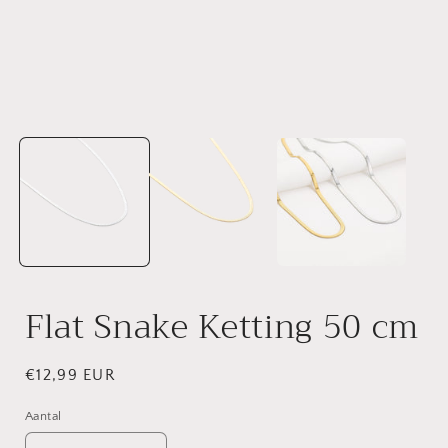
Media
1
openen
in
i
modaal
Flat Snake Ketting 50 cm
Normale
€12,99 EUR
prijs
Aantal
Aantal