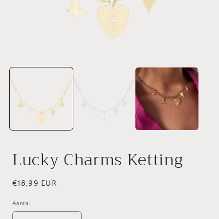
Media
1
openen
in
i
modaal
Lucky Charms Ketting
Normale
€18,99 EUR
prijs
Aantal
Aantal