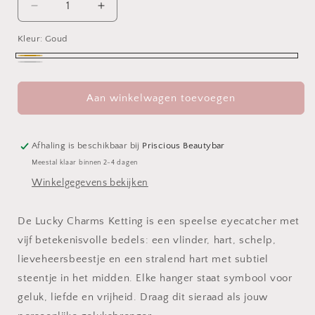
Aantal
Aantal
verlagen
verhogen
Kleur:
voor
Goud
voor
Lucky
Lucky
Goud
Charms
Charms
Zilver
Ketting
Ketting
Aan winkelwagen toevoegen
Afhaling is beschikbaar bij
Priscious Beautybar
Meestal klaar binnen 2-4 dagen
Winkelgegevens bekijken
De Lucky Charms Ketting is een speelse eyecatcher met
vijf betekenisvolle bedels: een vlinder, hart, schelp,
lieveheersbeestje en een stralend hart met subtiel
steentje in het midden. Elke hanger staat symbool voor
geluk, liefde en vrijheid. Draag dit sieraad als jouw