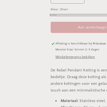
Aantal
Aantal
verlagen
verhogen
Kleur:
voor
Zilver
voor
Rebel
Rebel
Zilver
Pendant
Pendant
Ketting
Ketting
Aan winkelwage
Afhaling is beschikbaar bij
Priscious
Meestal klaar binnen 2-4 dagen
Winkelgegevens bekijken
De Rebel Pendant Ketting is een
bedeltje. Draag deze ketting a
andere kettingen voor een gela
touch aan een minimalistische o
Materiaal:
Stainless steel