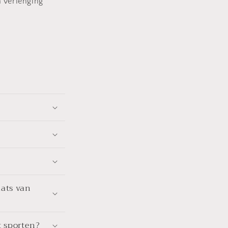
 verlenging
aats van
t sporten?