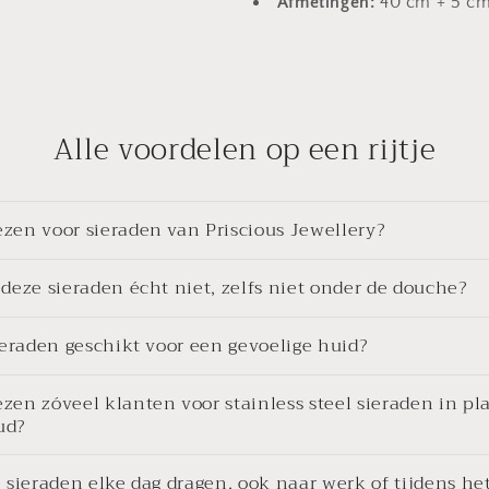
Afmetingen:
40 cm + 5 cm
Alle voordelen op een rijtje
en voor sieraden van Priscious Jewellery?
deze sieraden écht niet, zelfs niet onder de douche?
ieraden geschikt voor een gevoelige huid?
en zóveel klanten voor stainless steel sieraden in pl
oud?
 sieraden elke dag dragen, ook naar werk of tijdens he