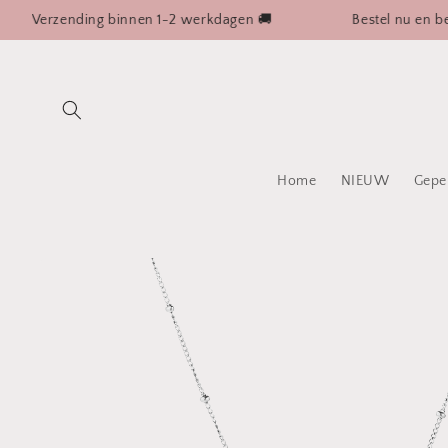
Meteen
erzending binnen 1-2 werkdagen 🚚
Bestel nu en betaal a
naar de
content
Home
NIEUW
Gepe
Ga direct naar
productinformatie