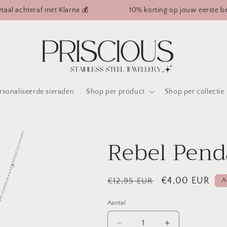
chteraf met Klarna 💰
10% korting op jouw eerste bestelling
rsonaliseerde sieraden
Shop per product
Shop per collectie
Rebel Pend
Normale
Aanbiedingspri
€4,00 EUR
€12,95 EUR
A
prijs
Aantal
Aantal