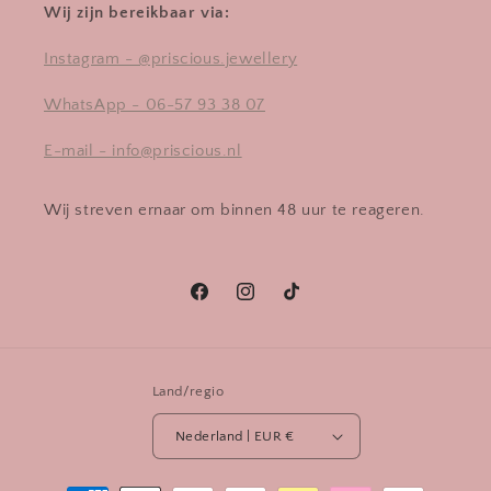
Wij zijn bereikbaar via:
Instagram - @priscious.jewellery
WhatsApp - 06-57 93 38 07
E-mail - info@priscious.nl
Wij streven ernaar om binnen 48 uur te reageren.
Facebook
Instagram
TikTok
Land/regio
Nederland | EUR €
Betaalmethoden